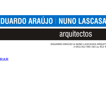
EDUARDO ARAÚJO & NUNO LASCASAS ARQUI
(+351) 912 560 193 ou 912 
TRAR